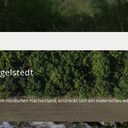
ngelstedt
utschland (51°58’08.3″N 10°59’18.4″E)
m nördlichen Harzvorland, erstreckt sich ein malerisches w