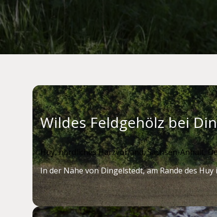
Wildes Feldgehölz bei Di
Huy, nördliches Harzvorland, Sachsen-Anhalt, De
In der Nähe von Dingelstedt, am Rande des Huy i